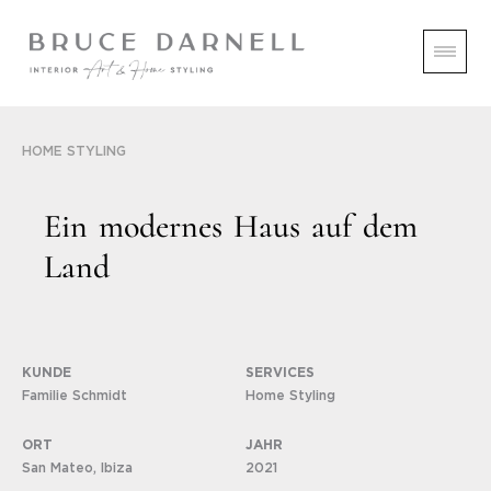
HOME STYLING
E
i
n
m
o
d
e
r
n
e
s
H
a
u
s
a
u
f
d
e
m
L
a
n
d
KUNDE
SERVICES
Familie Schmidt
Home Styling
ORT
JAHR
San Mateo, Ibiza
2021