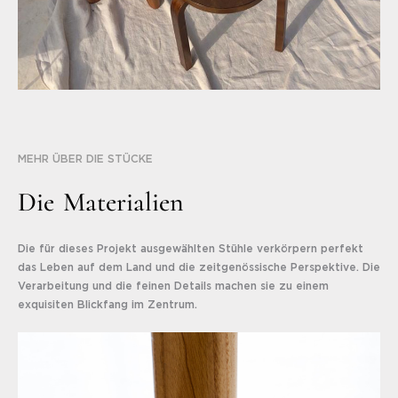
MEHR ÜBER DIE STÜCKE
D
i
e
M
a
t
e
r
i
a
l
i
e
n
Die für dieses Projekt ausgewählten Stühle verkörpern perfekt
das Leben auf dem Land und die zeitgenössische Perspektive. Die
Verarbeitung und die feinen Details machen sie zu einem
exquisiten Blickfang im Zentrum.