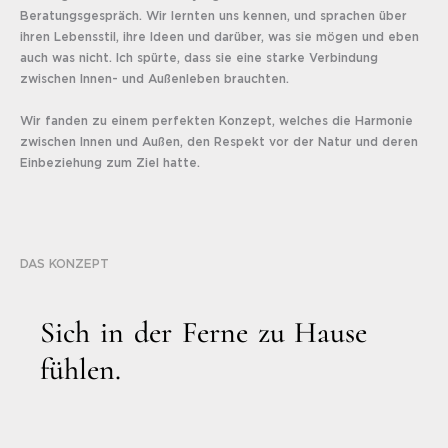
Beratungsgespräch. Wir lernten uns kennen, und sprachen über
ihren Lebensstil, ihre Ideen und darüber, was sie mögen und eben
auch was nicht. Ich spürte, dass sie eine starke Verbindung
zwischen Innen- und Außenleben brauchten.
Wir fanden zu einem perfekten Konzept, welches die Harmonie
zwischen Innen und Außen, den Respekt vor der Natur und deren
Einbeziehung zum Ziel hatte.
DAS KONZEPT
S
i
c
h
i
n
d
e
r
F
e
r
n
e
z
u
H
a
u
s
e
f
ü
h
l
e
n
.