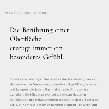
MEHR ÜBER HOME-STYLING
D
i
e
B
e
r
ü
h
r
u
n
g
e
i
n
e
r
O
b
e
r
f
l
ä
c
h
e
e
r
z
e
u
g
t
i
m
m
e
r
e
i
n
b
e
s
o
n
d
e
r
e
s
G
e
f
ü
h
l
.
Ein weiterer wichtiger Bestandteil der Gestaltung dieses
Hauses war die Verwendung von Keramikgefäßen, Laternen
und Lampen, die jedem Raum eine reale Atmosphäre
verleihen. So fühlt man sich sofort wie zu Hause. In
Kombination mit Holzelementen gleichen sich die Texturen
aus. Der Kontrast zwischen handgefertigten Texturen und