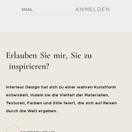
E
r
l
a
u
b
e
n
S
i
e
m
i
r
,
S
i
e
z
u
i
n
s
p
i
r
i
e
r
e
n
?
Interieur Design hat sich zu einer wahren Kunstform
entwickelt, indem sie die Vielfalt der Materialien,
Texturen, Farben und Stile feiert, die sich auf Reisen
durch die Welt ergeben.