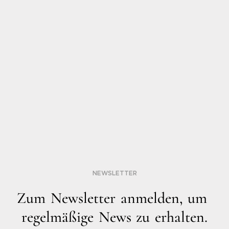
NEWSLETTER
Z
u
m
N
e
w
s
l
e
t
t
e
r
a
n
m
e
l
d
e
n
,
u
m
r
e
g
e
l
m
ä
ß
i
g
e
N
e
w
s
z
u
e
r
h
a
l
t
e
n
.